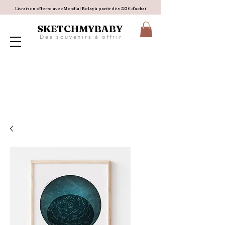
Livraison offerte avec Mondial Relay à partir dès 80€ d'achat
SKETCHMYBABY
D e s s o u v e n i r s à o f f r i r