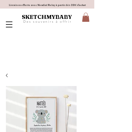
Livraison offerte avec Mondial Relay à partir dès 80€ d'achat
SKETCHMYBABY
D e s s o u v e n i r s à o f f r i r