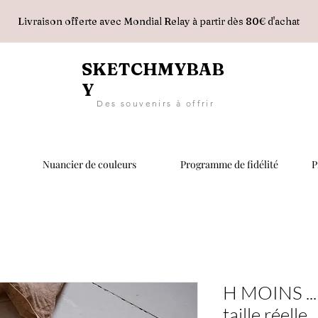
Livraison offerte avec Mondial Relay à partir dès 80€ d'achat
SKETCHMYBAB
Y
D e s s o u v e n i r s à o f f r i r
Nuancier de couleurs
Programme de fidélité
P
H MOINS ... -
taille réelle