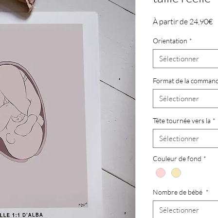
P
À partir de
24,90€
p
Orientation
*
Sélectionner
Format de la comman
Sélectionner
Tête tournée vers la
*
Sélectionner
Couleur de fond
*
Nombre de bébé
*
Sélectionner