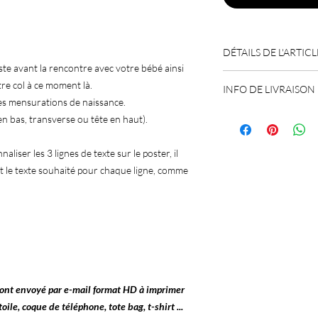
DÉTAILS DE L'ARTICL
ste avant la rencontre avec votre bébé ainsi
❤ Conception et impre
tre col à ce moment là.
INFO DE LIVRAISON
350gr avec une finition
es mensurations de naissance.
resistance à la lumièr
❤ Délais d’expédition 
en bas, transverse ou tête en haut).
pour les commandes 
liser les 3 lignes de texte sur le poster, il
nt le texte souhaité pour chaque ligne, comme
nt envoyé par e-mail format HD à imprimer
toile, coque de téléphone, tote bag, t-shirt ...