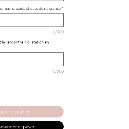
e, heure, poids et date de naissance
*
0/500
la rencontre + dilatation en
0/500
outer au panier
mander et payer