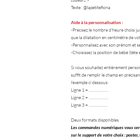
Texte : @lapetitefiona
Aide à la personnalisation :
-Precisez le nombre d'heure choisi ju
que la dilatation en centimètre de vo
-Personnalisez avec son prénom et s
-Choisissez la position de bébé (tête 
Si vous souhaitez entièrement personna
suffit de remplir le champ en précisa
l'exemple ci dessous:
Ligne 1 = .....................
Ligne 2 = .....................
Ligne 3 = ....................
Deux formats disponibles.
Les commandes numériques vous sero
sur le support de votre choix : poster, 