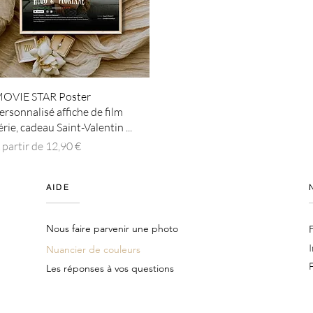
Aperçu rapide
OVIE STAR Poster
ersonnalisé affiche de film
érie, cadeau Saint-Valentin ...
rix promotionnel
 partir de
12,90 €
AIDE
Nous faire parvenir une photo
Nuancier de couleurs
Les réponses à vos questions