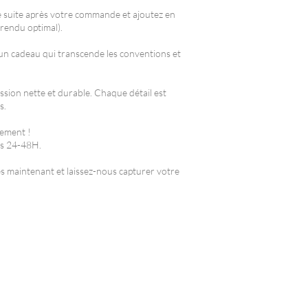
e suite après votre commande et ajoutez en
rendu optimal).
z un cadeau qui transcende les conventions et
ssion nette et durable. Chaque détail est
s.
rement !
us 24-48H.
 maintenant et laissez-nous capturer votre