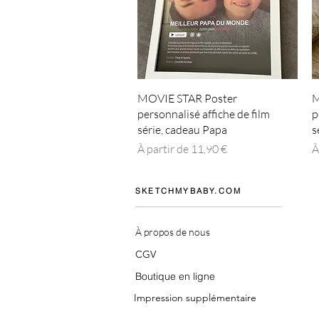
Aperçu rapide
MOVIE STAR Poster
M
personnalisé affiche de film
p
série, cadeau Papa
s
Prix promotionnel
P
À partir de
11,90 €
À
SKETCHMYBABY.COM
À propos de nous
CGV
Boutique en ligne
Impression supplémentaire