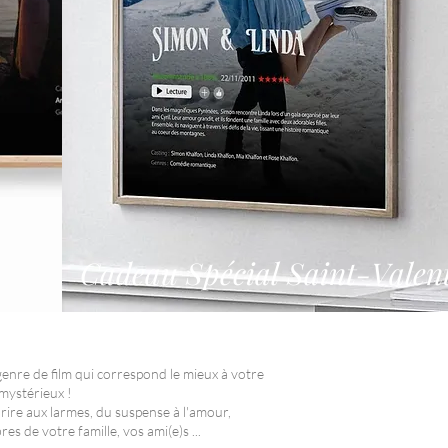
Cadeau Spécial Saint-Valen
genre de film qui correspond le mieux à votre
mystérieux !
 rire aux larmes, du suspense à l'amour,
s de votre famille, vos ami(e)s ...