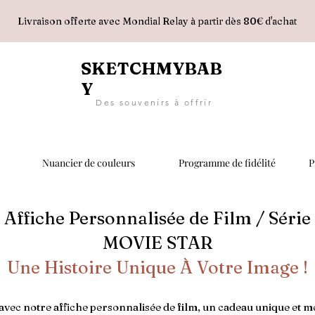
Livraison offerte avec Mondial Relay à partir dès 80€ d'achat
SKETCHMYBAB
Y
D e s s o u v e n i r s à o f f r i r
Nuancier de couleurs
Programme de fidélité
P
Affiche Personnalisée de Film / Série
MOVIE STAR
Une Histoire Unique À Votre Image !
vec notre affiche personnalisée de film, un cadeau unique et