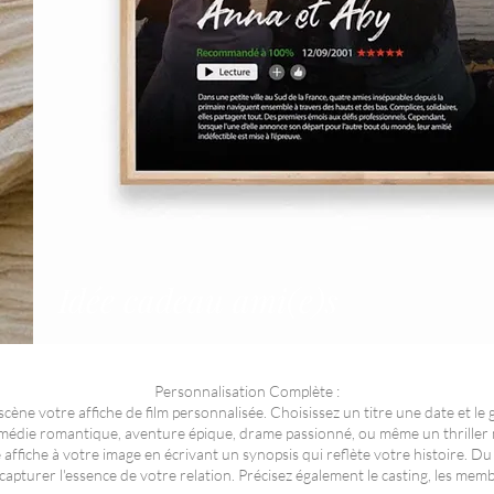
Idée cadeau ami(e)s
Personnalisation Complète :
ène votre affiche de film personnalisée. Choisissez un titre une date et le 
comédie romantique, aventure épique, drame passionné, ou même un thriller 
 affiche à votre image en écrivant un synopsis qui reflète votre histoire. Du
apturer l'essence de votre relation. Précisez également le casting, les membre