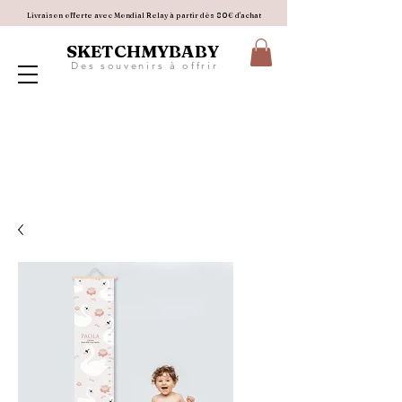
Livraison offerte avec Mondial Relay à partir dès 80€ d'achat
SKETCHMYBABY
D e s s o u v e n i r s à o f f r i r